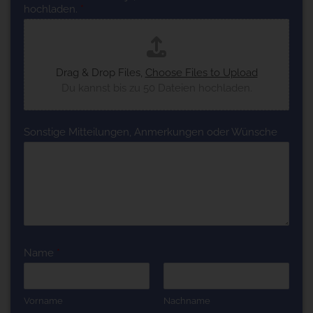
hochladen.
*
Drag & Drop Files,
Choose Files to Upload
Du kannst bis zu 50 Dateien hochladen.
Sonstige Mitteilungen, Anmerkungen oder Wünsche
Name
*
Vorname
Nachname